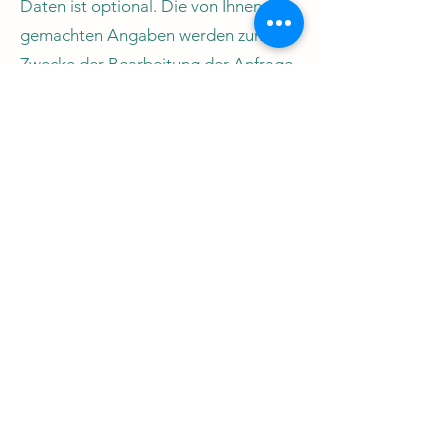
Daten ist optional. Die von Ihnen
gemachten Angaben werden zum
Zwecke der Bearbeitung der Anfrage
sowie für mögliche Anschlussfragen
gespeichert. Nach Erledigung der von
Ihnen gestellten Anfrage werden
personenbezogene Daten
automatisch gelöscht.
Diese Webseite verwendet Google
Maps API, um geographische
Informationen visuell darzustellen. Bei
der Nutzung von Google Maps
werden von Google auch Daten über
die Nutzung der Kartenfunktionen
durch Besucher erhoben, verarbeitet
und genutzt. Nähere Informationen